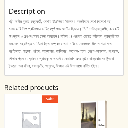
Description
শ্রী অসীম কুমার চক্রবর্তী, পেশায় ইঞ্জিনিয়ার ছিলেন। কর্মজীবনে দেশে-বিদেশে বহু
বেসরকারি শিল্প প্রতিষ্ঠানে দায়িত্বপূর্ণ পদে আসীন ছিলেন। তিনি সাহিত্যানুরাগী, কয়েকটি
উপন্যাস ও গল্প-সংকলন রচনা করেছেন। দক্ষিণ ২৪-পরগনা জেলার নদীবহুল গ্রাম্যজীবনে
সমাজের মধ্যবিত্ত ও নিম্নবিত্ত সম্প্রদায় তথা চাষী ও জেলেদের জীবনে নানা ঘাত-
প্রতিঘাত, লাঞ্ছনা, শঠতা, অত্যাচার, ব্যভিচার, উত্থান-পতন, প্রেম-ভালবাসা, সংগ্রাম,
শিক্ষার প্রসার স্রোতের প্রতিকূলে অনমনীয় মনোভাব এবং সৃষ্টির বাস্তবায়নের টুকরো
টুকরো নানা ঘটনা, সংস্কৃতি, অনুষ্ঠান, উৎসব এই উপন্যাসে বর্ণিত হইল।
Related products
Sale!