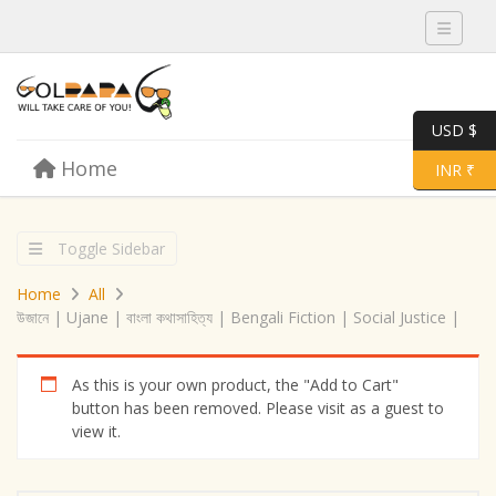
Toggle 
USD $
Skip to content
Home
Menu
Toggle 
INR ₹
Toggle Sidebar
Home
All
উজানে | Ujane | বাংলা কথাসাহিত্য | Bengali Fiction | Social Justice |
As this is your own product, the "Add to Cart"
button has been removed. Please visit as a guest to
view it.