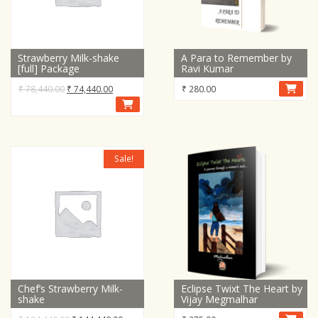
Strawberry Milk-shake
A Para to Remember by
[full] Package
Ravi Kumar
Original
Current
₹
78,440.00
₹
74,440.00
₹
280.00
price
price
was:
is:
₹ 78,440.00.
₹ 74,440.00.
Sale!
Chef’s Strawberry Milk-
Eclipse Twixt The Heart by
shake
Vijay Megmalhar