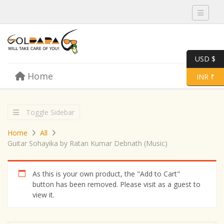
Toggle 
USD $
Skip to content
Home
Menu
Toggle 
INR ₹
Toggle Sidebar
Home
All
Guitar Sohayika by Ratan Kumar Debnath (Music)
As this is your own product, the "Add to Cart"
button has been removed. Please visit as a guest to
view it.