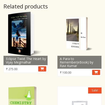
Related products
Eclipse Twixt The Heart by
A Para to
Vijay Megmalhar
Remember(eBook) by
Ravi Kumar
₹
275.00
₹
100.00
Sale!