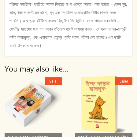
“
–
,
গীটার সহায়িকা
”
বইটিতে অনেক বিষয়ের উপর গুরুত্ব আরোপ করা হয়েছে
যেমন সুর
,
,
তাল
উচ্চাঙ্গ সংগীতের ধারনা
ধূন এবং স্প্যানিশ ও হাওয়াইন গীটার শিক্ষার সহজ
,
–
পদ্ধতি। এ ছাড়াও বইটিতে রয়েছে কিছু ইংরাজি
হিন্দি ও বাংলা গানের স্বরলিপি
–
যেগুলির সাহায্যে যারা গান করেন
তাঁদেরও
যথেষ্ট সাহায্য করবে। যে সকল ছাত্র
ছাত্রী
,
বঙ্গীয় কলাকেন্দ্র
এবং এলাহাবাদ কেন্দ্রে প্রতি বৎসর পরীক্ষা দেয় তাদেরও এই বইটি
যথেষ্ট উপকারে আসবে।
You may also like…
Sale!
Sale!