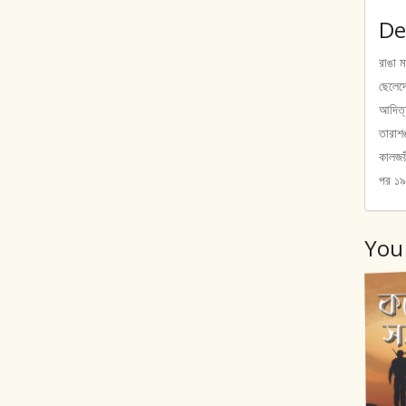
De
রাঙা ম
ছেলেদ
আদিত্য
তারাশঙ
কালজয়
পর ১৯
You