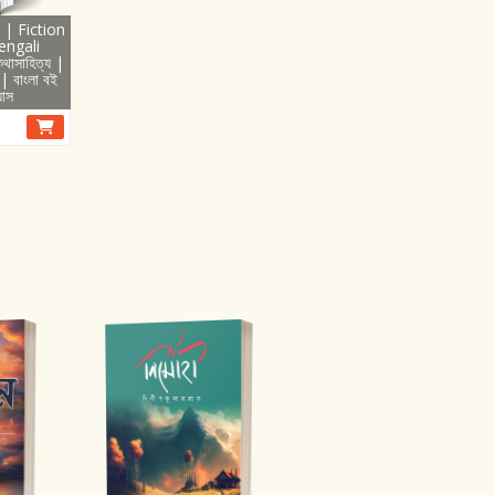
া | Fiction
Bengali
থাসাহিত্য |
 বাংলা বই
াস