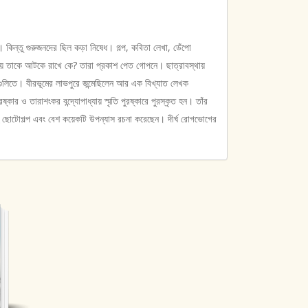
re
 কিন্তু গুরুজনদের ছিল কড়া নিষেধ। গল্প, কবিতা লেখা, ডেঁপো
ায় তাকে আটকে রাখে কে? তারা প্রকাশ পেত গোপনে। ছাত্রাবস্থায়
কাগুলিতে। বীরভূমের লাভপুরে জন্মেছিলেন আর এক বিখ্যাত লেখক
রষ্কার ও তারাশংকর বন্দ্যোপাধ্যায় স্মৃতি পুরষ্কারে পুরস্কৃত হন। তাঁর
বহু ছোটোগল্প এবং বেশ কয়েকটি উপন্যাস রচনা করেছেন। দীর্ঘ রোগভোগের