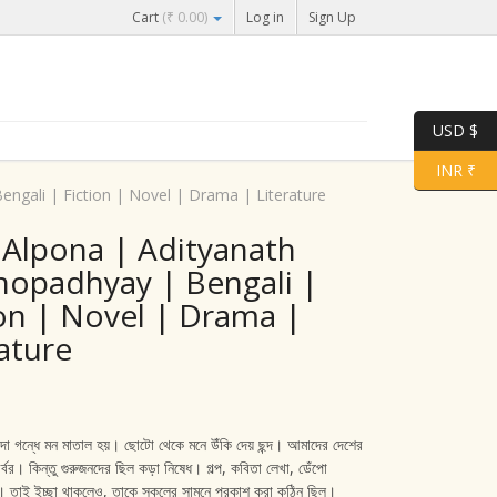
Cart
(
₹
0.00
)
Log in
Sign Up
USD $
INR ₹
ngali | Fiction | Novel | Drama | Literature
r Alpona | Adityanath
opadhyay | Bengali |
ion | Novel | Drama |
ature
ঁদা গন্ধে মন মাতাল হয়। ছোটো থেকে মনে উঁকি দেয় ছন্দ। আমাদের দেশের
্বর। কিন্তু গুরুজনদের ছিল কড়া নিষেধ। গল্প, কবিতা লেখা, ডেঁপো
 তাই ইচ্ছা থাকলেও, তাকে সকলের সামনে প্রকাশ করা কঠিন ছিল।