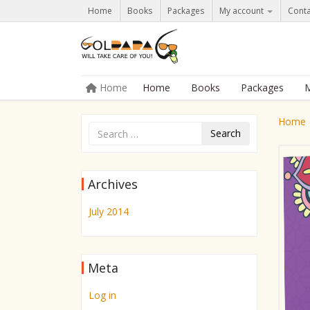
Home
Books
Packages
My account
Conta
Skip to content
Home
Home
Books
Packages
M
Menu
Home
Search
Archives
July 2014
Meta
Log in