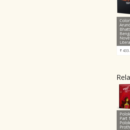
Colon
Arund
Bhatt
Benga
Nove
Liter
₹
433.
Rel
Polok
Part
Polok
Prot