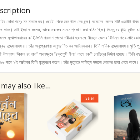
Drama
scription
|
Literatu
াটির সোঁদা গন্ধে মন মাতাল হয়। ছোটো থেকে মনে উঁকি দেয় ছন্দ। আমাদের দেশের মাটি এতটাই উর্বর।
quantity
ের কাজ। তাই ইচ্ছা থাকলেও, তাকে সকলের সামনে প্রকাশ করা কঠিন ছিল। কিন্তু যে কুঁড়ি ফুটতে চ
নাথ মুখোপাধ্যায়ের কাহিনিগুলি প্রকাশ পেতো শ্রীনাথ ছদ্মনামে, বীরভূম জেলার বিভিন্ন পত্র-পত্রি
্কর বন্দ্যোপাধ্যায়। তাঁর অনুপ্রেরণায় অনুপ্রাণিত হন আদিত্যনাথ। তিনি মানিক বন্দ্যোপাধ্যায় স্মৃতি পু
ী উপন্যাস “টাকার রং লাল” অবলম্বনে “রক্তমুখী নীলা” নামে একটি চলচ্চিত্র নির্মাণ হয়েছে। তিনি 
৯৬ সালে ৯ই অক্টোবর তিনি মৃত্যুবরণ করেন। তাঁর মৃত্যুতে সাহিত্য সমাজে শোকের ছায়া নেমে আসে।
 may also like…
Sale!