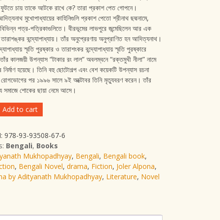
ড়ি ফুটতে চায় তাকে আটকে রাখে কে? তারা প্রকাশ পেত গোপনে।
 আদিত্যনাথ মুখোপাধ্যায়ের কাহিনিগুলি প্রকাশ পেতো শ্রীনাথ ছদ্মনামে,
 বিভিন্ন পত্র-পত্রিকাগুলিতে। বীরভূমের লাভপুরে জন্মেছিলেন আর এক
তারাশঙ্কর বন্দ্যোপাধ্যায়। তাঁর অনুপ্রেরণায় অনুপ্রাণিত হন আদিত্যনাথ।
্যোপাধ্যায় স্মৃতি পুরষ্কার ও তারাশংকর বন্দ্যোপাধ্যায় স্মৃতি পুরষ্কারে
তাঁর কালজয়ী উপন্যাস “টাকার রং লাল” অবলম্বনে “রক্তমুখী নীলা” নামে
র নির্মাণ হয়েছে। তিনি বহু ছোটোগল্প এবং বেশ কয়েকটি উপন্যাস রচনা
ঘ রোগভোগের পর ১৯৯৬ সালে ৯ই অক্টোবর তিনি মৃত্যুবরণ করেন। তাঁর
ত্য সমাজে শোকের ছায়া নেমে আসে।
Add to cart
: 978-93-93508-67-6
th
s:
Bengali
,
Books
dhyay
tyanath Mukhopadhyay
,
Bengali
,
Bengali book
,
ction
,
Bengali Novel
,
drama
,
Fiction
,
Joler Alpona
,
ona by Adityanath Mukhopadhyay
,
Literature
,
Novel