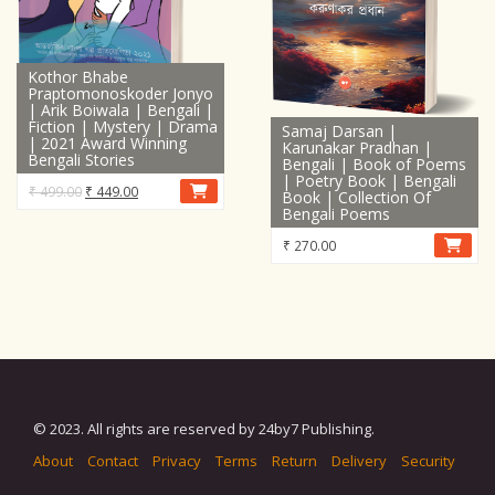
Kothor Bhabe
Praptomonoskoder Jonyo
| Arik Boiwala | Bengali |
Fiction | Mystery | Drama
Samaj Darsan |
| 2021 Award Winning
Karunakar Pradhan |
Bengali Stories
Bengali | Book of Poems
| Poetry Book | Bengali
Original
Current
₹
499.00
₹
449.00
Book | Collection Of
Bengali Poems
price
price
was:
is:
₹
270.00
₹ 499.00.
₹ 449.00.
© 2023. All rights are reserved by 24by7 Publishing.
About
Contact
Privacy
Terms
Return
Delivery
Security