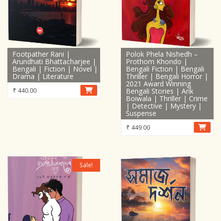
Footpather Rani |
Polok Phela Nishedh –
Arundhati Bhattacharjee |
Prothom Khondo |
Bengali | Fiction | Novel |
Bengali Fiction | Bengali
Drama | Literature
Thriller | Bengali Horror |
2021 Award Winning
₹
440.00
Bengali Stories | Arik
Boiwala | Thriller | Crime
| Detective | Mystery |
Suspense
₹
449.00
Sale!