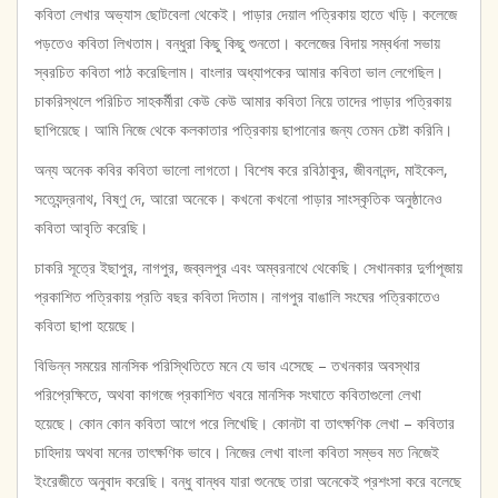
Book
কবিতা লেখার অভ্যাস ছোটবেলা থেকেই। পাড়ার দেয়াল পত্রিকায় হাতে খড়ি। কলেজে
|
পড়তেও কবিতা লিখতাম। বন্ধুরা কিছু কিছু শুনতো। কলেজের বিদায় সম্বর্ধনা সভায়
Bengali
স্বরচিত কবিতা পাঠ করেছিলাম। বাংলার অধ্যাপকের আমার কবিতা ভাল লেগেছিল।
Book
quantity
চাকরিস্থলে পরিচিত সাহকর্মীরা কেউ কেউ আমার কবিতা নিয়ে তাদের পাড়ার পত্রিকায়
ছাপিয়েছে। আমি নিজে থেকে কলকাতার পত্রিকায় ছাপানোর জন্য তেমন চেষ্টা করিনি।
অন্য অনেক কবির কবিতা ভালো লাগতো। বিশেষ করে রবিঠাকুর, জীবনানন্দ, মাইকেল,
সত্যেন্দ্রনাথ, বিষ্ণু দে, আরো অনেকে। কখনো কখনো পাড়ার সাংস্কৃতিক অনুষ্ঠানেও
কবিতা আবৃতি করেছি।
চাকরি সূত্রে ইছাপুর, নাগপুর, জব্বলপুর এবং অম্বরনাথে থেকেছি। সেখানকার দুর্গাপূজায়
প্রকাশিত পত্রিকায় প্রতি বছর কবিতা দিতাম। নাগপুর বাঙালি সংঘের পত্রিকাতেও
কবিতা ছাপা হয়েছে।
বিভিন্ন সময়ের মানসিক পরিস্থিতিতে মনে যে ভাব এসেছে – তখনকার অবস্থার
পরিপ্রেক্ষিতে, অথবা কাগজে প্রকাশিত খবরে মানসিক সংঘাতে কবিতাগুলো লেখা
হয়েছে। কোন কোন কবিতা আগে পরে লিখেছি। কোনটা বা তাৎক্ষণিক লেখা – কবিতার
চাহিদায় অথবা মনের তাৎক্ষণিক ভাবে। নিজের লেখা বাংলা কবিতা সম্ভব মত নিজেই
ইংরেজীতে অনুবাদ করেছি। বন্ধু বান্ধব যারা শুনেছে তারা অনেকেই প্রশংসা করে বলেছে