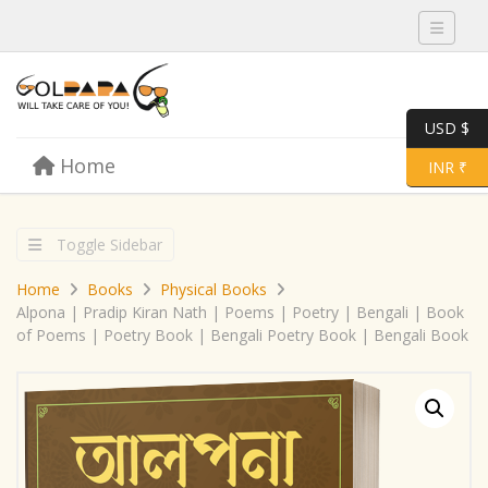
Toggle 
USD $
Skip to content
Home
Menu
Toggle 
INR ₹
Toggle Sidebar
Home
Books
Physical Books
Alpona | Pradip Kiran Nath | Poems | Poetry | Bengali | Book
of Poems | Poetry Book | Bengali Poetry Book | Bengali Book