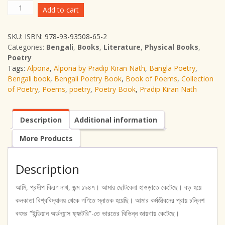
Alpona
Add to cart
|
Pradip
SKU:
ISBN: 978-93-93508-65-2
Kiran
Categories:
Bengali
,
Books
,
Literature
,
Physical Books
,
Nath
Poetry
|
Tags:
Alpona
,
Alpona by Pradip Kiran Nath
,
Bangla Poetry
,
Poems
Bengali book
,
Bengali Poetry Book
,
Book of Poems
,
Collection
|
of Poetry
,
Poems
,
poetry
,
Poetry Book
,
Pradip Kiran Nath
Poetry
|
Bengali
Description
Additional information
|
Book
More Products
of
Poems
|
Description
Poetry
Book
আমি, প্রদীপ কিরণ নাথ, জন্ম ১৯৪৭। আমার ছোটবেলা হাওড়াতে কেটেছে। বড় হয়ে
|
কলকাতা বিশ্ববিদ্যালয় থেকে গণিতে স্নাতক হয়েছি। আমার কর্মজীবনের প্রায় চল্লিশ
Bengali
বৎসর “ইন্ডিয়ান অর্ডন্যান্স ফ্যাক্টরি”-তে ভারতের বিভিন্ন জায়গায় কেটেছে।
Poetry