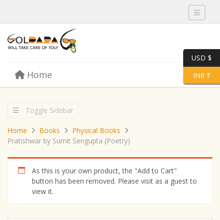
Toggle 
USD $
Skip to content
Home
Menu
Toggle 
INR ₹
Toggle Sidebar
Home
Books
Physical Books
Pratishwar by Sumit Sengupta (Poetry)
As this is your own product, the "Add to Cart"
button has been removed. Please visit as a guest to
view it.