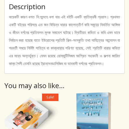
Description
কয়েকটি কারণ বশত নি
:
সন্দেহে বলা যায় এই বইটি একটি ব্যতিক্রমী প্রয়াস। প্রথমত
একটি বইয়ের পরিসরে এত জন বিভিন্ন ধারার কালোত্তীর্ণ কবি সমূহের বিবর্তিত আঙ্গিক
ও জীবন দর্শনের প্রতিফলন মূলক সমাবেশ ঘটেছে। দ্বিতীয়ত কবিতা ও কবি এমন ভাবে
নির্বাচন করা হয়েছে যাতে ইউরোপের প্রতিটি শিল্প
–
সংস্কৃতি তথা সাহিত্যের আন্দোলন যা
পরবর্তী সময়ে নির্দিষ্ট সাহিত্য বা কাব্যধারায় পরিণত হয়েছে
,
সেই প্রতিটি ধারার কবিতা
এর মধ্যে অন্তর্ভুক্ত। যেমন রয়েছে রোম্যান্টিসিজম আশ্রিত সংবেদনী ও কল্পনা জারিত
কাব্য শৈলী তেমনি রয়েছে ট্রানসেনডালিজিম বা ভাববাদী দর্শনের প্রতিফলন।
You may also like…
Sale!