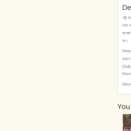
De
শ্রী ব
দর্শন 
কলেজ’
হন।
শিক্ষক
করেন দ
(Subj
বিভাগ
বিভিন্
You