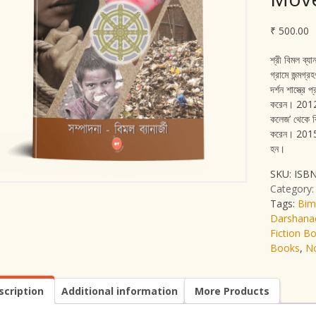
₹
500.00
শ্রী বিমল ব্যা
গ্রামে জন্মগ্র
দর্শন শাস্ত্র
করেন। 2012 সা
কলেজ’ থেকে 
করেন। 2015 স
হন।
SKU:
ISBN
Category
Tags:
Bim
Darshanac
Fiction B
Books
,
No
scription
Additional information
More Products