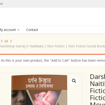
ct
y account
Contact
All
nachintay Samaj O Naitikata | Non Fiction | Non Fiction Social Bo
As this is your own product, the "Add to Cart" button has been remove
Dars
Nait
Fict
Fict
Mov