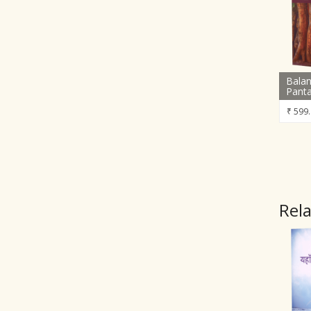
Balan
Panta
₹
599.
Rel