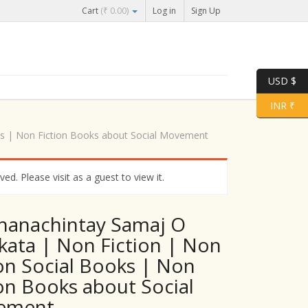
Cart
(
₹
0.00
)
Log in
Sign Up
USD $
INR ₹
oks | Non Fiction Books about Social Movement
d. Please visit as a guest to view it.
hanachintay Samaj O
ikata | Non Fiction | Non
ion Social Books | Non
ion Books about Social
ement