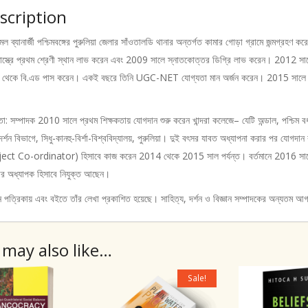
scription
িমল ব্যানার্জী পশ্চিমবঙ্গের পুরুলিয়া জেলার সাঁওতালডি থানার অন্তর্গত কামার গোড়া গ্রামে জন্মগ্রহণ ক
শাস্ত্রে প্রথম শ্রেণী স্থান লাভ করেন এবং 2009 সালে স্নাতকোত্তর ডিগ্রি লাভ করেন। 2012 সালে প
 থেকে বি.এড পাস করেন। একই বছরে তিনি UGC-NET যোগ্যতা মান অর্জন করেন। 2015 সালে যাদবপু
তা: সম্পাদক 2010 সালে প্রথম শিক্ষকতায় যোগদান শুরু করেন খান্দরা কলেজে– যেটি অন্ডাল, পশ্চি
র্শন বিভাগে, সিধু-কানহু-বির্শা-বিশ্ববিদ্যালয়, পুরুলিয়া। দুই বৎসর যাবত অধ্যাপনা করার পর যোগদান কর
ect Co-ordinator) হিসাবে কাজ করেন 2014 থেকে 2015 সাল পর্যন্ত। বর্তমানে 2016 সালের অক্ট
ের অধ্যাপক হিসাবে নিযুক্ত আছেন।
ন পত্রিকায় এবং বইতে তাঁর লেখা প্রকাশিত হয়েছে। সাহিত্য, দর্শন ও বিজ্ঞান সম্পাদকের অন্যতম আগ
 may also like…
Sale!