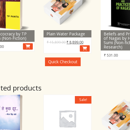
cocracy by TP
Plain Water Package
Beliefs and Pr
 (Non-Fiction)
of Nagas by H
Original
Current
₹
15,899.00
₹
8,899.00
Sumi (Non-fic
00
Research)
price
price
was:
is:
₹
531.00
₹ 15,899.00.
₹ 8,899.00.
Quick Checkout
ated products
Sale!