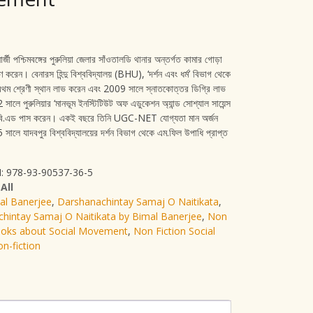
নার্জী পশ্চিমবঙ্গের পুরুলিয়া জেলার সাঁওতালডি থানার অন্তর্গত কামার গোড়া
হণ করেন। বেনারস হিন্দু বিশ্ববিদ্যালয় (BHU), ‘দর্শন এবং ধর্ম’ বিভাগ থেকে
ে প্রথম শ্রেণী স্থান লাভ করেন এবং 2009 সালে স্নাতকোত্তর ডিগ্রি লাভ
লে পুরুলিয়ার ‘মানভূম ইনস্টিটিউট অফ এডুকেশন অ্যান্ড সোশ্যাল সায়েন্স
বি.এড পাস করেন। একই বছরে তিনি UGC-NET যোগ্যতা মান অর্জন
ালে যাদবপুর বিশ্ববিদ্যালয়ের দর্শন বিভাগ থেকে এম.ফিল উপাধি প্রাপ্ত
: 978-93-90537-36-5
:
All
al Banerjee
,
Darshanachintay Samaj O Naitikata
,
hintay Samaj O Naitikata by Bimal Banerjee
,
Non
ooks about Social Movement
,
Non Fiction Social
n-fiction