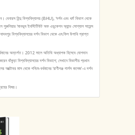
রেন। বেনারস হিন্দু বিশ্ববিদ্যালয় (BHU), ‘দর্শন এবং ধর্ম’ বিভাগ থেকে
ুরুলিয়ার ‘মানভূম ইনস্টিটিউট অফ এডুকেশন অ্যান্ড সোশ্যাল সায়েন্স
র বিশ্ববিদ্যালয়ের দর্শন বিভাগ থেকে এম.ফিল উপাধি প্রাপ্ত
ম বর্ধমানের অন্তর্গত। 2012 সালে অতিথি অধ্যাপক হিসেবে যোগদান
েন বাঁকুড়া বিশ্ববিদ্যালয়ের দর্শন বিভাগে; সেখানে বিভাগীয় প্রধান
োবর মাস থেকে পশ্চিম-বর্ধমানের ‘রাণীগঞ্জ গার্লস কলেজ’-এ দর্শন
্রহের বিষয়।