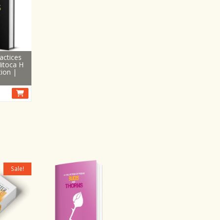
actices
itoca H
tion |
Sale!