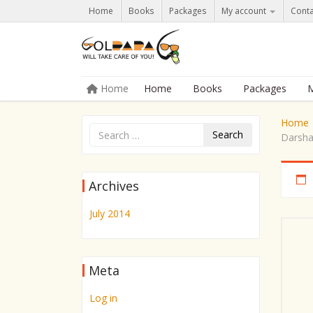
Home
Books
Packages
My account
Conta
Skip to content
Home
Home
Books
Packages
M
Menu
Home
Search
Darsha
Archives
July 2014
Meta
Log in