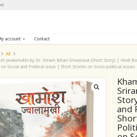
ct
y account
Contact
All
 Jwalamukhi by Dr. Sriram Bihari Srivastava (Short Story) | Hindi Boo
 on Social and Political Issue | Short Stories on Socio-political Issues
Kham
Srira
Stor
and P
Shor
Polit
on So