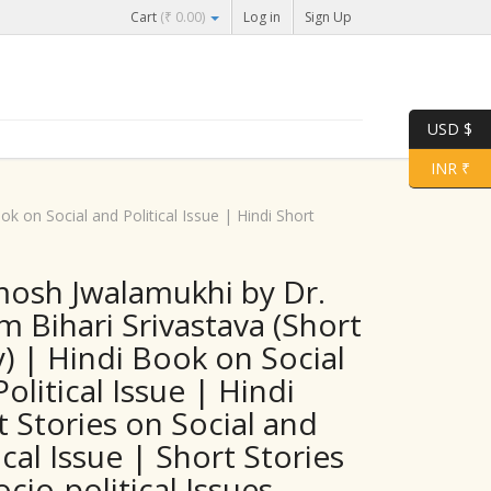
Cart
(
₹
0.00
)
Log in
Sign Up
USD $
INR ₹
k on Social and Political Issue | Hindi Short
osh Jwalamukhi by Dr.
m Bihari Srivastava (Short
y) | Hindi Book on Social
olitical Issue | Hindi
t Stories on Social and
ical Issue | Short Stories
cio-political Issues