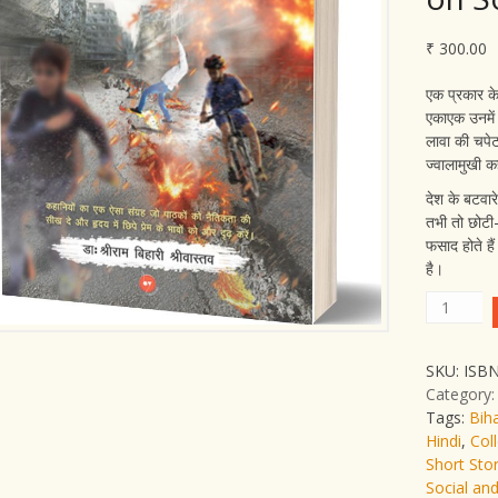
₹
300.00
एक प्रकार के
एकाएक उनमें 
लावा की चपेट
ज्वालामुखी क
देश के बटवारे
तभी तो छोटी-
फसाद होते है
है।
Khamos
Jwalamu
by
SKU:
ISBN
Dr.
Category
Sriram
Tags:
Biha
Bihari
Hindi
,
Coll
Srivasta
Short Stor
(Short
Social and
Story)