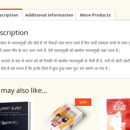
|
Hindi
scription
Additional information
More Products
Book
on
Social
scription
and
Political
रकार के ज्वालामुखी और होते हैं जो सैकड़ो साल शान्त रहते हैं फिर कभी एकाएक उनमें से लाव
Issue
में आकर मौत के घाट उतर जाते हैं, ऐसे ज्वालामुखी को खामोश ज्वालामुखी कहा जाता है।
|
Hindi
े बटवारे के बाद से भारत वर्ष की स्थिति भी खामोश ज्वालामुखी के जैसी ही है, तभी तो छोटी-छोटी
Short
होते हैं तब लगता है कि इनके दिलो में छुपा हुआ लावा फूट कर सामने आ गया है।
Stories
on
Social
 may also like…
and
Political
Issue
Sale!
|
Short
Stories
on