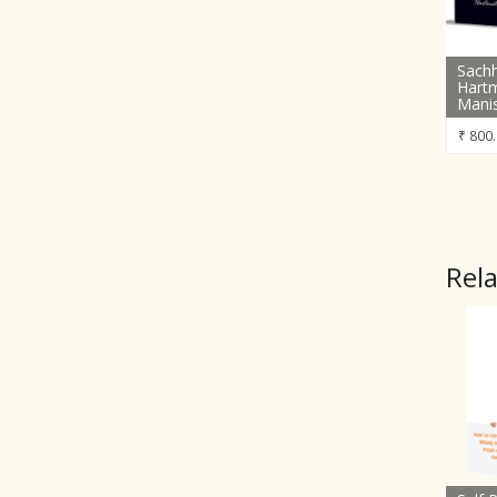
Sachh
Hart
Mani
₹
800.
Rel