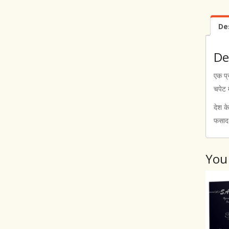
De
De
एक प्
चपेट 
देश क
फसाद 
You