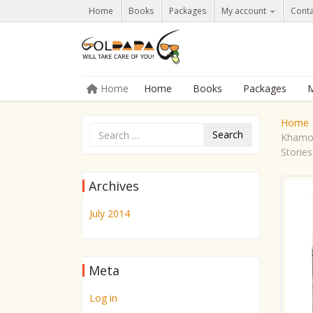
Home
Books
Packages
My account
Conta
Skip to content
Home
Home
Books
Packages
M
Menu
Home
Search
Khamosh
Stories
Archives
July 2014
Meta
Log in