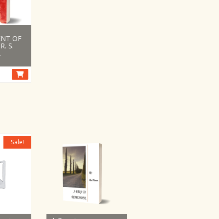
NT OF
. S.
A
Sale!